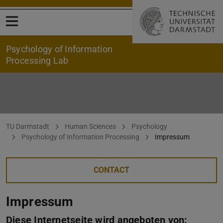
Open menu
Psychology of Information
Processing Lab
Impressum
You are here:
TU Darmstadt
Human Sciences
Psychology
Psychology of Information Processing
Impressum
CONTACT
Impressum
Diese Internetseite wird angeboten von: