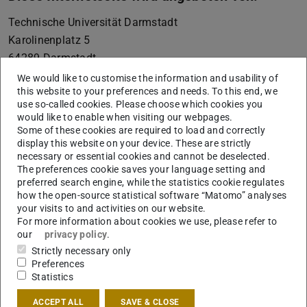
Technische Universität Darmstadt
Karolinenplatz 5
64289
Darmstadt
+49 6151 16-01
We would like to customise the information and usability of
this website to your preferences and needs. To this end, we
vertreten durch die Präsidentin der Technischen
use so-called cookies. Please choose which cookies you
would like to enable when visiting our webpages.
Universität Darmstadt, Prof. Dr. Tanja Brühl
Some of these cookies are required to load and correctly
Die Technische Universität Darmstadt ist eine
display this website on your device. These are strictly
necessary or essential cookies and cannot be deselected.
rechtsfähige Körperschaft des öffentlichen Rechts gemäß
The preferences cookie saves your language setting and
§ 1 Abs. 1 i.V.m. § 2 Abs. 1 Nr. 1 HHG (Hessisches
preferred search engine, while the statistics cookie regulates
Hochschulgesetz vom 14. Dezember 2009, GVBl. I S.
how the open-source statistical software “Matomo” analyses
your visits to and activities on our website.
666). Seit dem In-Kraft-Treten des TU Darmstadt-Gesetzes
For more information about cookies we use, please refer to
(Gesetz zur organisatorischen Fortentwicklung der
our
privacy policy
.
Technischen Universität Darmstadt vom 05. Dezember
Strictly necessary only
Preferences
2004, GVBl. I S. 382, in der Fassung vom 14. Dezember
Statistics
2009, GVBl. I S. 699) ist sie autonome Universität des
Landes Hessen.
ACCEPT ALL
SAVE & CLOSE